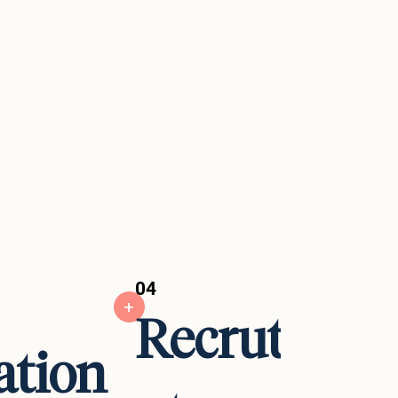
04
+
+
Recruteme
ation