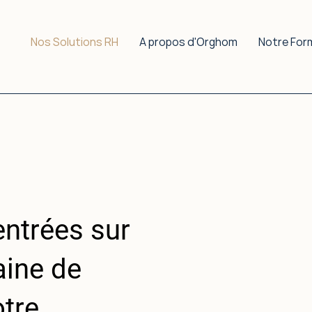
Nos Solutions RH
A propos d'Orghom
Notre For
entrées sur
aine de
otre