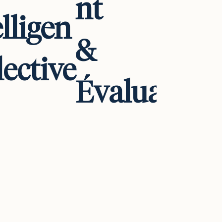
nt
elligen
&
lective
Évaluation