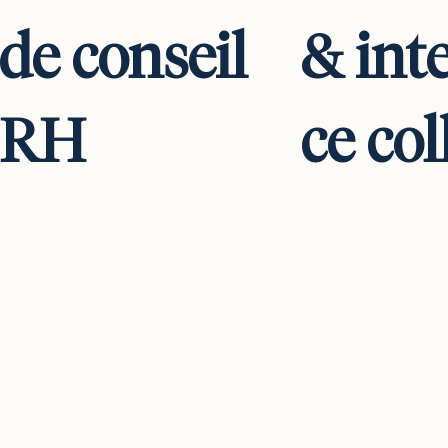
de
conseil
&
int
RH
ce col