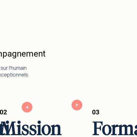
mpagnement
sur l'humain
xceptionnels
+
+
02
03
ti
Mission
Form