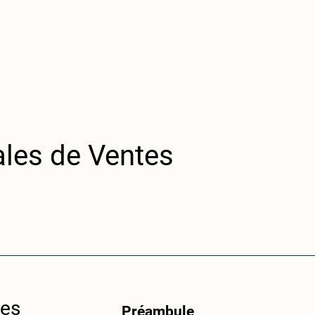
ales de Ventes
tes
Préambule