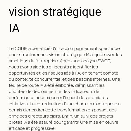
vision stratégique
Les Formations En
IA
Intelligence
Artificielle
Le CODIR a bénéficié d’un accompagnement spécifique
pour structurer une vision stratégique IA alignée avec les
ambitions de l’entreprise. Après une analyse SWOT,
nous avons aidé les dirigeants à identifier les
opportunités et les risques liés à l’IA, en tenant compte
du contexte concurrentiel et des besoins internes. Une
ACCULTURATION & DEVELOPPEMENT PROJET
feuille de route IA a été élaborée, définissant les
IA ( DIRIGEANT, CODIR ET MANAGEMENT )
priorités de déploiement et les indicateurs de
ACCULTURATION & DEVELOPPEMENT PROJET
performance pour mesurer l’impact des premières
IA ( RESSOURCES HUMAINES )
initiatives. La co-rédaction d’une charte IA d’entreprise a
ACCULTURATION & DEVELOPPEMENT PROJET
permis d’encadrer cette transformation en posant des
IA ( COLLABORATEURS )
principes directeurs clairs. Enfin, un suivi des projets
pilotes IA a été assuré pour garantir une mise en œuvre
L’intelligence artificielle transforme en profondeur
efficace et progressive.