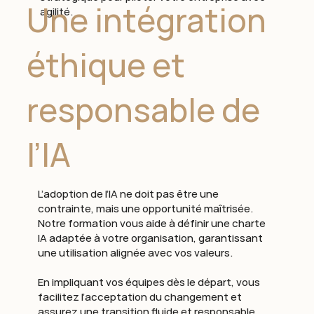
Une intégration
agilité.
éthique et
responsable de
l’IA
L’adoption de l’IA ne doit pas être une
contrainte, mais une opportunité maîtrisée.
Notre formation vous aide à définir une charte
IA adaptée à votre organisation, garantissant
une utilisation alignée avec vos valeurs.
En impliquant vos équipes dès le départ, vous
facilitez l’acceptation du changement et
assurez une transition fluide et responsable.