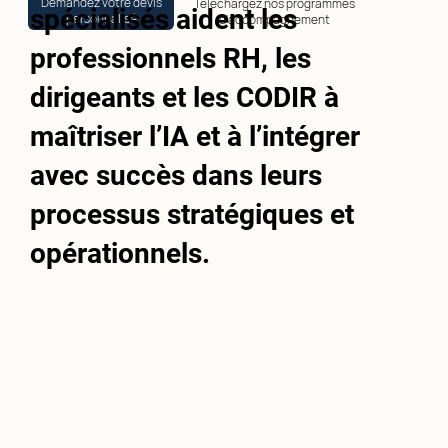
Demandez votre devis
Téléchargez nos programmes
spécialisés aident les
personnalisé
d'accompagnement
professionnels RH, les
dirigeants et les CODIR à
maîtriser l’IA et à l’intégrer
avec succès dans leurs
processus stratégiques et
opérationnels.