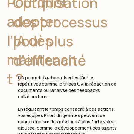
Pourquoi
Optimisation
adopter
des processus
l’IA dès
pour plus
maintenan
d’efficacité
t ?
L’IA permet d’automatiser les tâches
répétitives comme le tri des CV, la rédaction de
documents ou l’analyse des feedbacks
collaborateurs.
En réduisant le temps consacré à ces actions,
vos équipes RH et dirigeantes peuvent se
concentrer sur des missions à plus forte valeur
ajoutée, comme le développement des talents