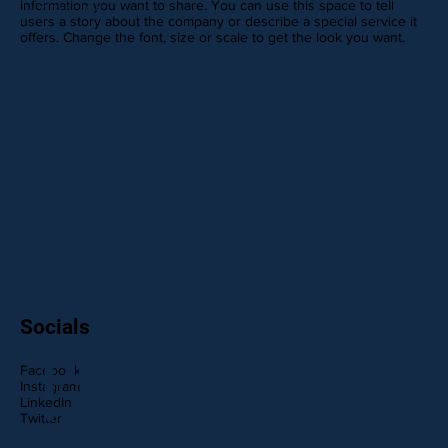
information you want to share. You can use this space to tell
REVIEWS
users a story about the company or describe a special service it
offers. Change the font, size or scale to get the look you want.
This is your
Review
paragraph.
It's a great
Socials
place to
Facebook
Instagram
LinkedIn
introduce
Twitter