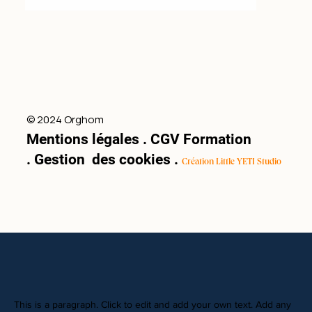
© 2024 Orghom
Mentions légales
.
CGV Formation
.
Gestion des cookies
.
Création Little YETI Studio
This is a paragraph. Click to edit and add your own text. Add any