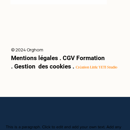
© 2024 Orghom
Mentions légales
.
CGV Formation
.
Gestion des cookies
.
Création Little YETI Studio
This is a paragraph. Click to edit and add your own text. Add any