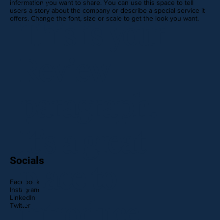
information you want to share. You can use this space to tell
REVIEWS
users a story about the company or describe a special service it
offers. Change the font, size or scale to get the look you want.
This is your
Review
paragraph.
It's a great
Socials
place to
Facebook
Instagram
LinkedIn
introduce
Twitter