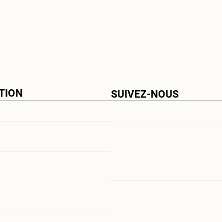
TION
SUIVEZ-NOUS
LinkedIn
Facebook
ns
Instagram
Orghom