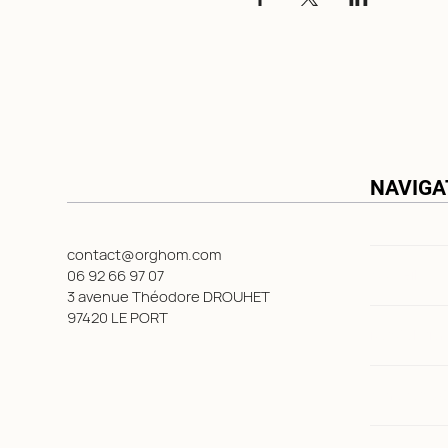
NAVIGA
contact@orghom.com
Accueil
06 92 66 97 07
3 avenue Théodore DROUHET
97420 LE PORT
Nos Solutio
A propos d'