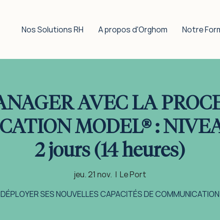
Nos Solutions RH
A propos d'Orghom
Notre For
NAGER AVEC LA PROC
TION MODEL® : NIVEAU 
2 jours (14 heures)
jeu. 21 nov.
  |  
Le Port
DÉPLOYER SES NOUVELLES CAPACITÉS DE COMMUNICATION