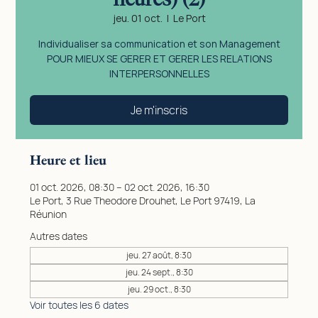
jeu. 01 oct.
  |  
Le Port
Individualiser sa communication et son Management
POUR MIEUX SE GERER ET GERER LES RELATIONS
INTERPERSONNELLES
Je m'inscris
Heure et lieu
01 oct. 2026, 08:30 – 02 oct. 2026, 16:30
Le Port, 3 Rue Theodore Drouhet, Le Port 97419, La
Réunion
Autres dates
jeu. 27 août, 8:30
jeu. 24 sept., 8:30
jeu. 29 oct., 8:30
Voir toutes les 6 dates