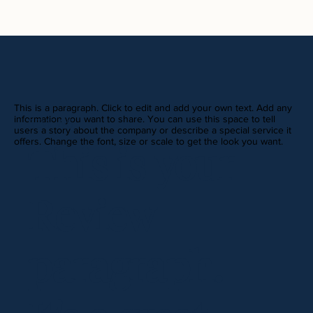
This is a paragraph. Click to edit and add your own text. Add any
information you want to share. You can use this space to tell
REVIEWS
users a story about the company or describe a special service it
offers. Change the font, size or scale to get the look you want.
This is your
Review
paragraph.