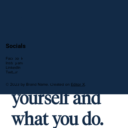
paragraph.
It's a great
Socials
place to
Facebook
Instagram
LinkedIn
introduce
Twitter
© 2023 by Brand Name. Created on
Editor X
.
yourself and
what you do.