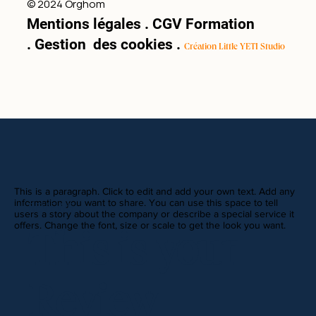
© 2024 Orghom
Mentions légales
.
CGV Formation
.
Gestion des cookies
.
Création Little YETI Studio
This is a paragraph. Click to edit and add your own text. Add any
information you want to share. You can use this space to tell
REVIEWS
users a story about the company or describe a special service it
offers. Change the font, size or scale to get the look you want.
This is your
Review