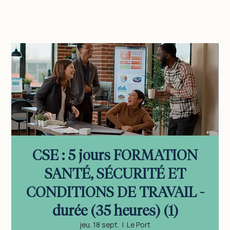
vous connecter
CSE : 5 jours FORMATION
SANTÉ, SÉCURITÉ ET
CONDITIONS DE TRAVAIL -
durée (35 heures) (1)
jeu. 18 sept.
  |  
Le Port