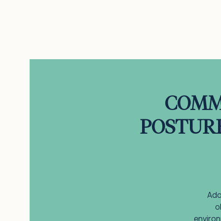
COMM
POSTURE 
Ado
o
environ