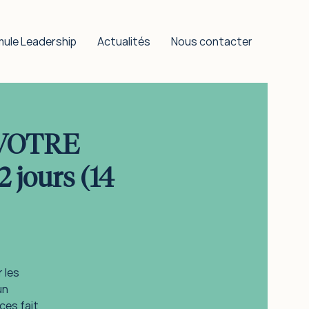
mule Leadership
Actualités
Nous contacter
VOTRE
jours (14
 les
un
ces fait