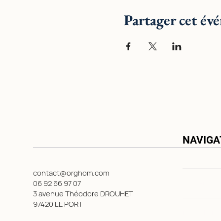
Partager cet év
NAVIGA
contact@orghom.com
Accueil
06 92 66 97 07
3 avenue Théodore DROUHET
97420 LE PORT
Nos Solutio