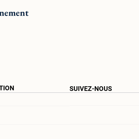
énement
TION
SUIVEZ-NOUS
LinkedIn
Facebook
ns