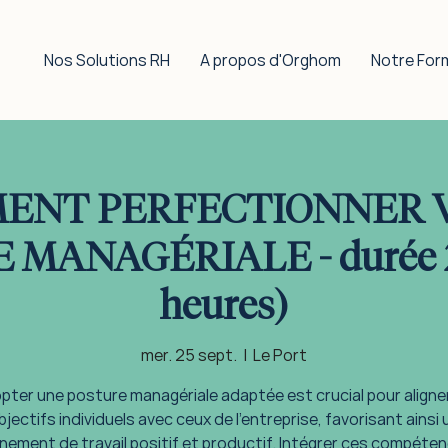
Nos Solutions RH
A propos d'Orghom
Notre For
ENT PERFECTIONNER 
MANAGÉRIALE - durée 2 
heures)
mer. 25 sept.
  |  
Le Port
pter une posture managériale adaptée est crucial pour aligner
bjectifs individuels avec ceux de l'entreprise, favorisant ainsi 
nement de travail positif et productif. Intégrer ces compéten