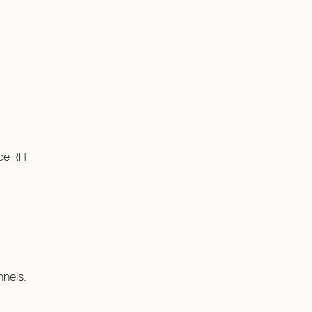
nce RH
nnels.