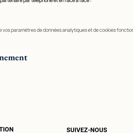
e/partenaire par téléphone et en face à face :
e vos paramètres de données analytiques et de cookies fonctio
énement
TION
SUIVEZ-NOUS