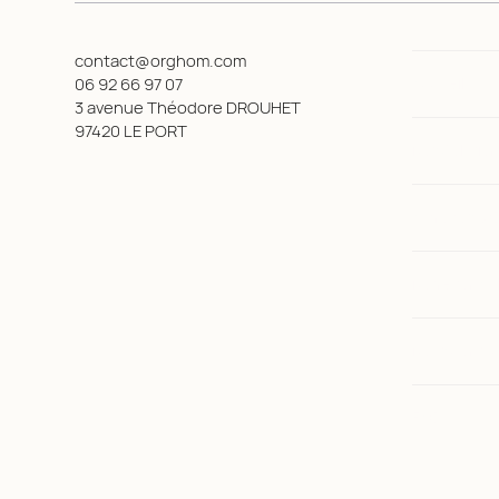
contact@orghom.com
Accueil
06 92 66 97 07
3 avenue Théodore DROUHET
97420 LE PORT
Nos Solutio
A propos d'
Notre formu
Nous contac
FAQ