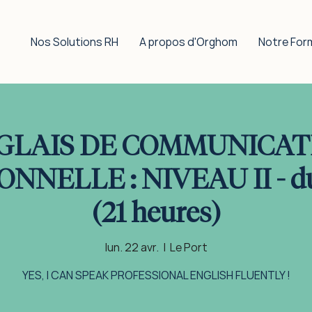
Nos Solutions RH
A propos d'Orghom
Notre For
GLAIS DE COMMUNICAT
NNELLE : NIVEAU II - dur
(21 heures)
lun. 22 avr.
  |  
Le Port
YES, I CAN SPEAK PROFESSIONAL ENGLISH FLUENTLY !